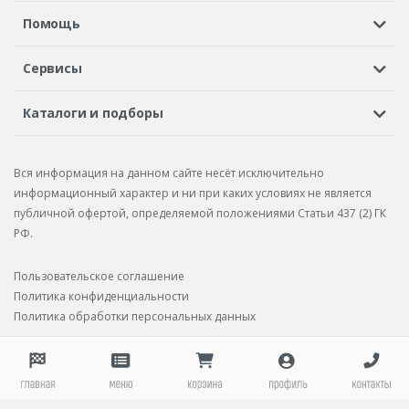
Регистрация или вход
Просмотренные
Избранное
Помощь
Шины в кредит
Доставка
Оплата
Гарантия
Сервисы
Вопросы и ответы
Вакансии
Автосервисы
Бонусная программа
Каталоги и подборы
Корпоративным клиентам
Рекламации по товару
Подбор шин
Подбор дисков
Подбор услуг
Рекламации по услугам
Вся информация на данном сайте несёт исключительно
Подбор запчастей
Каталог шин
Каталог дисков
информационный характер и ни при каких условиях не является
публичной офертой, определяемой положениями Статьи 437 (2) ГК
Каталог запчастей
РФ.
Пользовательское соглашение
Политика конфиденциальности
Политика обработки персональных данных