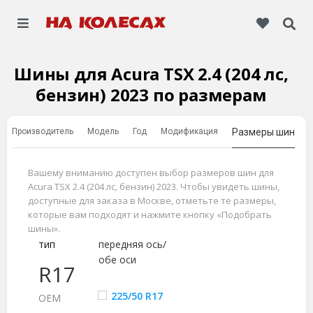
Шины для Acura TSX 2.4 (204 лс,
бензин) 2023 по размерам
Производитель
Модель
Год
Модификация
Размеры шин
Вашему вниманию доступен выбор размеров шин для
Acura TSX 2.4 (204 лс, бензин) 2023. Чтобы увидеть шины,
доступные для заказа в Москве, отметьте те размеры,
которые вам подходят и нажмите кнопку «Подобрать
шины».
тип
передняя ось/
обе оси
R17
225/50 R17
ОЕМ