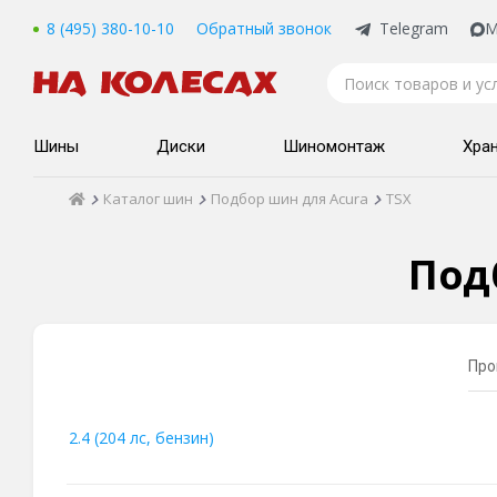
8 (495) 380-10-10
Обратный звонок
Telegram
M
Шины
Диски
Шиномонтаж
Хра
Каталог шин
Подбор шин для Acura
TSX
Под
Про
2.4 (204 лс, бензин)