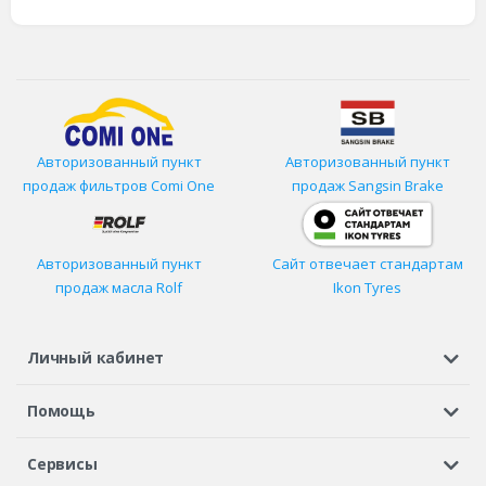
Авторизованный пункт
Авторизованный пункт
продаж фильтров
Comi One
продаж Sangsin Brake
Авторизованный пункт
Сайт отвечает стандартам
продаж масла Rolf
Ikon Tyres
Личный кабинет
Регистрация или вход
Просмотренные
Избранное
Помощь
Шины в кредит
Доставка
Оплата
Гарантия
Сервисы