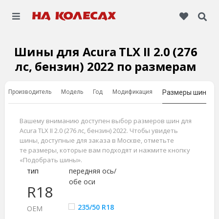
Шины для Acura TLX II 2.0 (276
лс, бензин) 2022 по размерам
Производитель
Модель
Год
Модификация
Размеры шин
Вашему вниманию доступен выбор размеров шин для
Acura TLX II 2.0 (276 лс, бензин) 2022. Чтобы увидеть
шины, доступные для заказа в Москве, отметьте
те размеры, которые вам подходят и нажмите кнопку
«Подобрать шины».
тип
передняя ось/
обе оси
R18
235/50 R18
ОЕМ