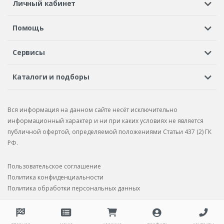
Личный кабинет
Регистрация или вход
Просмотренные
Избранное
Помощь
Шины в кредит
Доставка
Оплата
Гарантия
Сервисы
Вопросы и ответы
Вакансии
Автосервисы
Бонусная программа
Каталоги и подборы
Корпоративным клиентам
Рекламации по товару
Подбор шин
Подбор дисков
Подбор услуг
Рекламации по услугам
Вся информация на данном сайте несёт исключительно
Подбор запчастей
Каталог шин
Каталог дисков
информационный характер и ни при каких условиях не является
публичной офертой, определяемой положениями Статьи 437 (2) ГК
Каталог запчастей
РФ.
Пользовательское соглашение
Политика конфиденциальности
Политика обработки персональных данных