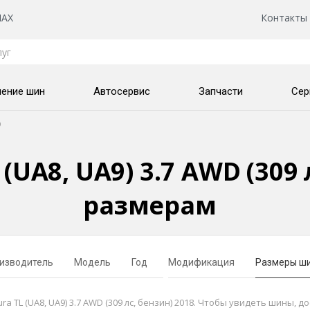
AX
Контакты
нение шин
Автосервис
Запчасти
Сер
D
UA8, UA9) 3.7 AWD (309 
размерам
изводитель
Модель
Год
Модификация
Размеры ш
TL (UA8, UA9) 3.7 AWD (309 лс, бензин) 2018. Чтобы увидеть шины, д