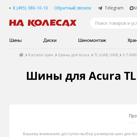
8 (495) 380-10-10
Обратный звонок
Telegram
M
Шины
Диски
Шиномонтаж
Хра
Каталог шин
Шины для Acura
TL (UA8, UA9)
3.7 AW
Шины для Acura TL (
Про
Вашему вниманию доступен выбор размеров шин для Acura 