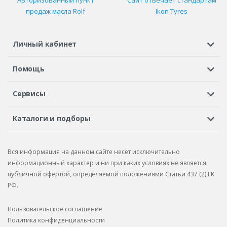
Авторизованный пункт
Сайт отвечает стандартам
продаж масла Rolf
Ikon Tyres
Личный кабинет
Регистрация или вход
Просмотренные
Избранное
Помощь
Шины в кредит
Доставка
Оплата
Гарантия
Сервисы
Вопросы и ответы
Вакансии
Автосервисы
Бонусная программа
Каталоги и подборы
Корпоративным клиентам
Рекламации по товару
Подбор шин
Подбор дисков
Подбор услуг
Рекламации по услугам
Вся информация на данном сайте несёт исключительно
Подбор запчастей
Каталог шин
Каталог дисков
информационный характер и ни при каких условиях не является
публичной офертой, определяемой положениями Статьи 437 (2) ГК
Каталог запчастей
РФ.
Пользовательское соглашение
Политика конфиденциальности