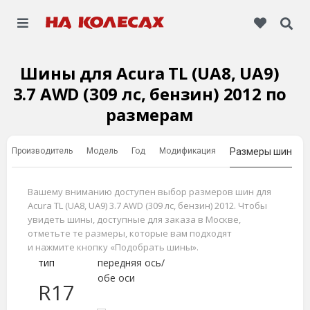
Шины для Acura TL (UA8, UA9)
3.7 AWD (309 лс, бензин) 2012 по
размерам
Производитель
Модель
Год
Модификация
Размеры шин
Вашему вниманию доступен выбор размеров шин для
Acura TL (UA8, UA9) 3.7 AWD (309 лс, бензин) 2012. Чтобы
увидеть шины, доступные для заказа в Москве,
отметьте те размеры, которые вам подходят
и нажмите кнопку «Подобрать шины».
тип
передняя ось/
обе оси
R17