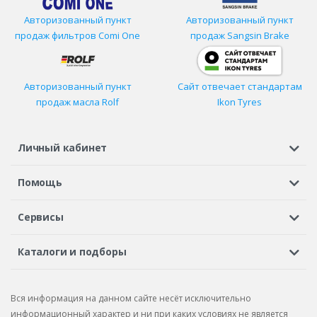
Авторизованный пункт
Авторизованный пункт
продаж фильтров
Comi One
продаж Sangsin Brake
Авторизованный пункт
Сайт отвечает стандартам
продаж масла Rolf
Ikon Tyres
Личный кабинет
Регистрация или вход
Просмотренные
Избранное
Помощь
Шины в кредит
Доставка
Оплата
Гарантия
Сервисы
Вопросы и ответы
Вакансии
Автосервисы
Бонусная программа
Каталоги и подборы
Корпоративным клиентам
Рекламации по товару
Подбор шин
Подбор дисков
Подбор услуг
Рекламации по услугам
Вся информация на данном сайте несёт исключительно
Подбор запчастей
Каталог шин
Каталог дисков
информационный характер и ни при каких условиях не является