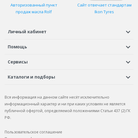
Авторизованный пункт
Сайт отвечает стандартам
продаж масла Rolf
Ikon Tyres
Личный кабинет
Регистрация или вход
Просмотренные
Избранное
Помощь
Шины в кредит
Доставка
Оплата
Гарантия
Сервисы
Вопросы и ответы
Вакансии
Автосервисы
Бонусная программа
Каталоги и подборы
Корпоративным клиентам
Рекламации по товару
Подбор шин
Подбор дисков
Подбор услуг
Рекламации по услугам
Вся информация на данном сайте несёт исключительно
Подбор запчастей
Каталог шин
Каталог дисков
информационный характер и ни при каких условиях не является
публичной офертой, определяемой положениями Статьи 437 (2) ГК
Каталог запчастей
РФ.
Пользовательское соглашение