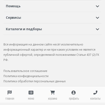
Регистрация или вход
Просмотренные
Избранное
Помощь
Шины в кредит
Доставка
Оплата
Гарантия
Сервисы
Вопросы и ответы
Вакансии
Автосервисы
Бонусная программа
Каталоги и подборы
Корпоративным клиентам
Рекламации по товару
Подбор шин
Подбор дисков
Подбор услуг
Рекламации по услугам
Вся информация на данном сайте несёт исключительно
Подбор запчастей
Каталог шин
Каталог дисков
информационный характер и ни при каких условиях не является
публичной офертой, определяемой положениями Статьи 437 (2) ГК
Каталог запчастей
РФ.
Пользовательское соглашение
Политика конфиденциальности
Политика обработки персональных данных