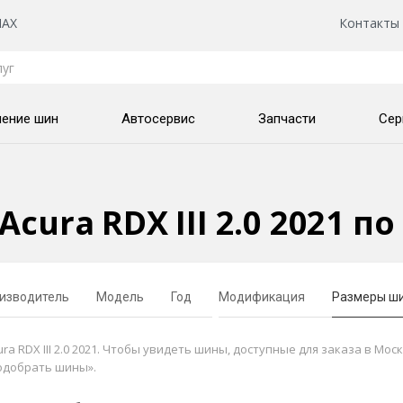
AX
Контакты
нение шин
Автосервис
Запчасти
Сер
cura RDX III 2.0 2021 п
изводитель
Модель
Год
Модификация
Размеры ш
 RDX III 2.0 2021. Чтобы увидеть шины, доступные для заказа в Мос
одобрать шины».