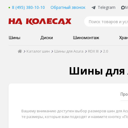
8 (495) 380-10-10
Обратный звонок
Telegram
M
Шины
Диски
Шиномонтаж
Хра
Каталог шин
Шины для Acura
RDX III
2.0
Шины для A
Про
Вашему вниманию доступен выбор размеров шин для Acura
те размеры, которые вам подходят и нажмите кнопку «П