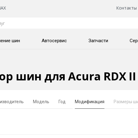
AX
Контакты
нение шин
Автосервис
Запчасти
Сер
р шин для Acura RDX II
изводитель
Модель
Год
Модификация
Размеры ш