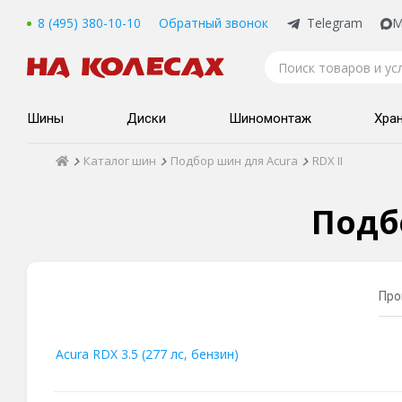
8 (495) 380-10-10
Обратный звонок
Telegram
M
Шины
Диски
Шиномонтаж
Хра
Каталог шин
Подбор шин для Acura
RDX II
Подбо
Про
Acura RDX 3.5 (277 лс, бензин)