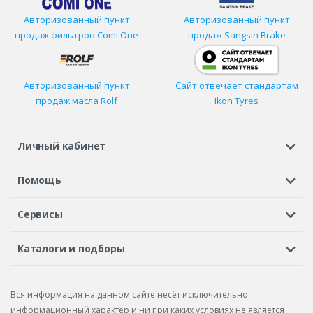
Авторизованный пункт
Авторизованный пункт
продаж фильтров
Comi One
продаж Sangsin Brake
Авторизованный пункт
Сайт отвечает стандартам
продаж масла Rolf
Ikon Tyres
Личный кабинет
Регистрация или вход
Просмотренные
Избранное
Помощь
Шины в кредит
Доставка
Оплата
Гарантия
Сервисы
Вопросы и ответы
Вакансии
Автосервисы
Бонусная программа
Каталоги и подборы
Корпоративным клиентам
Рекламации по товару
Подбор шин
Подбор дисков
Подбор услуг
Рекламации по услугам
Вся информация на данном сайте несёт исключительно
Подбор запчастей
Каталог шин
Каталог дисков
информационный характер и ни при каких условиях не является