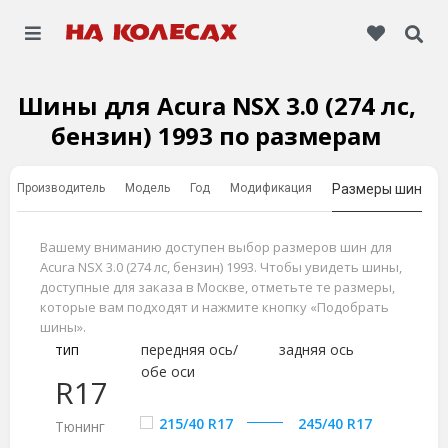
Шины для Acura NSX 3.0 (274 лс,
бензин) 1993 по размерам
Производитель
Модель
Год
Модификация
Размеры шин
Вашему вниманию доступен выбор размеров шин для
Acura NSX 3.0 (274 лс, бензин) 1993. Чтобы увидеть шины,
доступные для заказа в Москве, отметьте те размеры,
которые вам подходят и нажмите кнопку «Подобрать
шины».
тип
передняя ось/
задняя ось
обе оси
R17
215/40 R17
245/40 R17
Тюнинг