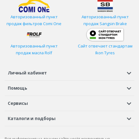
Авторизованный пункт
Авторизованный пункт
продаж фильтров
Comi One
продаж Sangsin Brake
Авторизованный пункт
Сайт отвечает стандартам
продаж масла Rolf
Ikon Tyres
Личный кабинет
Регистрация или вход
Просмотренные
Избранное
Помощь
Шины в кредит
Доставка
Оплата
Гарантия
Сервисы
Вопросы и ответы
Вакансии
Автосервисы
Бонусная программа
Каталоги и подборы
Корпоративным клиентам
Рекламации по товару
Подбор шин
Подбор дисков
Подбор услуг
Рекламации по услугам
Вся информация на данном сайте несёт исключительно