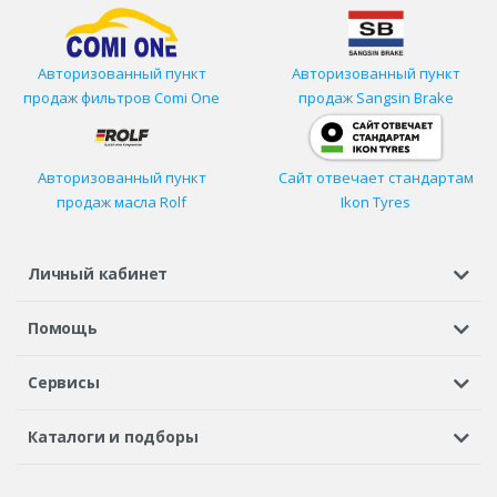
Авторизованный пункт
Авторизованный пункт
продаж фильтров
Comi One
продаж Sangsin Brake
Авторизованный пункт
Сайт отвечает стандартам
продаж масла Rolf
Ikon Tyres
Личный кабинет
Регистрация или вход
Просмотренные
Избранное
Помощь
Шины в кредит
Доставка
Оплата
Гарантия
Сервисы
Вопросы и ответы
Вакансии
Автосервисы
Бонусная программа
Каталоги и подборы
Корпоративным клиентам
Рекламации по товару
Подбор шин
Подбор дисков
Подбор услуг