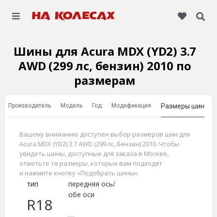
Шины для Acura MDX (YD2) 3.7
AWD (299 лс, бензин) 2010 по
размерам
Производитель
Модель
Год
Модификация
Размеры шин
Вашему вниманию доступен выбор размеров шин для
Acura MDX (YD2) 3.7 AWD (299 лс, бензин) 2010. Чтобы
увидеть шины, доступные для заказа в Москве,
отметьте те размеры, которые вам подходят
и нажмите кнопку «Подобрать шины».
тип
передняя ось/
обе оси
R18