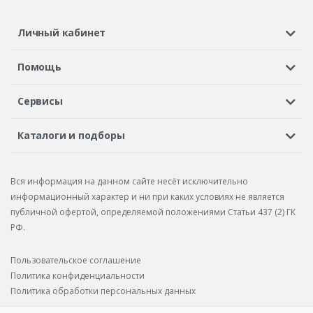
Личный кабинет
Регистрация или вход
Просмотренные
Избранное
Помощь
Шины в кредит
Доставка
Оплата
Гарантия
Сервисы
Вопросы и ответы
Вакансии
Автосервисы
Бонусная программа
Каталоги и подборы
Корпоративным клиентам
Рекламации по товару
Подбор шин
Подбор дисков
Подбор услуг
Рекламации по услугам
Вся информация на данном сайте несёт исключительно
Подбор запчастей
Каталог шин
Каталог дисков
информационный характер и ни при каких условиях не является
публичной офертой, определяемой положениями Статьи 437 (2) ГК
Каталог запчастей
РФ.
Пользовательское соглашение
Политика конфиденциальности
Политика обработки персональных данных