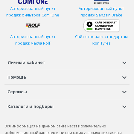
Авторизованный пункт
Авторизованный пункт
продаж фильтров
Comi One
продаж Sangsin Brake
Авторизованный пункт
Сайт отвечает стандартам
продаж масла Rolf
Ikon Tyres
Личный кабинет
Регистрация или вход
Просмотренные
Избранное
Помощь
Шины в кредит
Доставка
Оплата
Гарантия
Сервисы
Вопросы и ответы
Вакансии
Автосервисы
Бонусная программа
Каталоги и подборы
Корпоративным клиентам
Рекламации по товару
Подбор шин
Подбор дисков
Подбор услуг
Рекламации по услугам
Вся информация на данном сайте несёт исключительно
Подбор запчастей
Каталог шин
Каталог дисков
информационный характер и ни при каких условиях не является