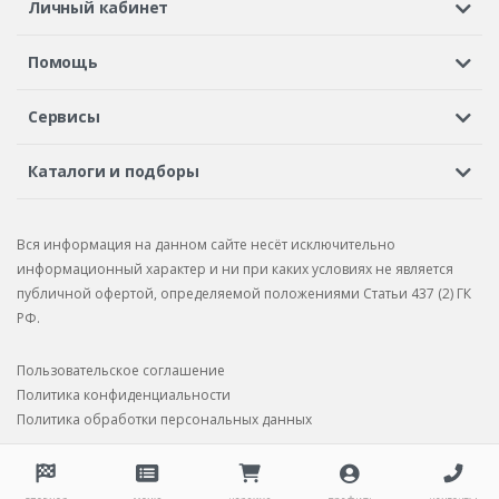
Личный кабинет
Регистрация или вход
Просмотренные
Избранное
Помощь
Шины в кредит
Доставка
Оплата
Гарантия
Сервисы
Вопросы и ответы
Вакансии
Автосервисы
Бонусная программа
Каталоги и подборы
Корпоративным клиентам
Рекламации по товару
Подбор шин
Подбор дисков
Подбор услуг
Рекламации по услугам
Вся информация на данном сайте несёт исключительно
Подбор запчастей
Каталог шин
Каталог дисков
информационный характер и ни при каких условиях не является
публичной офертой, определяемой положениями Статьи 437 (2) ГК
Каталог запчастей
РФ.
Пользовательское соглашение
Политика конфиденциальности
Политика обработки персональных данных