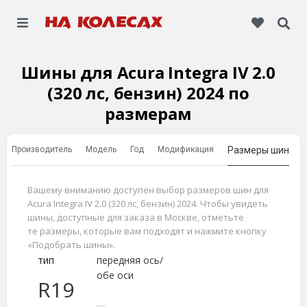
Шины для Acura Integra IV 2.0
(320 лс, бензин) 2024 по
размерам
Производитель
Модель
Год
Модификация
Размеры шин
Вашему вниманию доступен выбор размеров шин для
Acura Integra IV 2.0 (320 лс, бензин) 2024. Чтобы увидеть
шины, доступные для заказа в Москве, отметьте
те размеры, которые вам подходят и нажмите кнопку
«Подобрать шины».
тип
передняя ось/
обе оси
R19