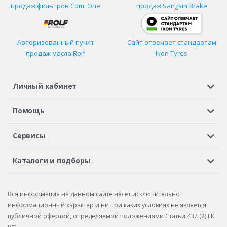
продаж фильтров
Comi One
продаж Sangsin Brake
Авторизованный пункт
Сайт отвечает стандартам
продаж масла Rolf
Ikon Tyres
Личный кабинет
Регистрация или вход
Просмотренные
Избранное
Помощь
Шины в кредит
Доставка
Оплата
Гарантия
Сервисы
Вопросы и ответы
Вакансии
Автосервисы
Бонусная программа
Каталоги и подборы
Корпоративным клиентам
Рекламации по товару
Подбор шин
Подбор дисков
Подбор услуг
Рекламации по услугам
Вся информация на данном сайте несёт исключительно
Подбор запчастей
Каталог шин
Каталог дисков
информационный характер и ни при каких условиях не является
публичной офертой, определяемой положениями Статьи 437 (2) ГК
Каталог запчастей