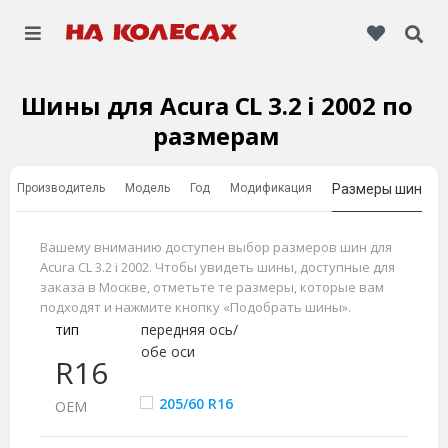
Шины для Acura CL 3.2 i 2002 по
размерам
Производитель
Модель
Год
Модификация
Размеры шин
Вашему вниманию доступен выбор размеров шин для
Acura CL 3.2 i 2002. Чтобы увидеть шины, доступные для
заказа в Москве, отметьте те размеры, которые вам
подходят и нажмите кнопку «Подобрать шины».
тип
передняя ось/
обе оси
R16
205/60 R16
ОЕМ