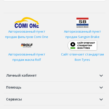
Авторизованный пункт
Авторизованный пункт
продаж фильтров
Comi One
продаж Sangsin Brake
Авторизованный пункт
Сайт отвечает стандартам
продаж масла Rolf
Ikon Tyres
Личный кабинет
Регистрация или вход
Просмотренные
Избранное
Помощь
Шины в кредит
Доставка
Оплата
Гарантия
Сервисы
Вопросы и ответы
Вакансии