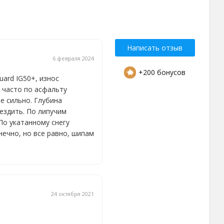
Написать отзыв
6 февраля 2024
+200 бонусов
uard IG50+, износ
, часто по асфальту
е сильно. Глубина
ездить. По липучим
По укатанному снегу
нечно, но все равно, шипам
24 октября 2021