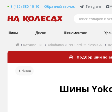
8 (495) 380-10-10
Обратный звонок
Telegram
M
Шины
Диски
Шиномонтаж
Хра
Каталог шин
Yokohama
IceGuard Studless IG60
16
Подбор шин по 
Назад
Шины Yokoh