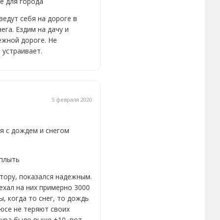
е для города
ведут себя на дороге в
ега. Ездим на дачу и
ежной дороге. Не
 устраивает.
5 февраля 2020
я с дождем и снегом
 плыть
тору, показался надежным.
ехал на них примерно 3000
ы, когда то снег, то дождь
юсе не теряют своих
тура было выше +10, вот