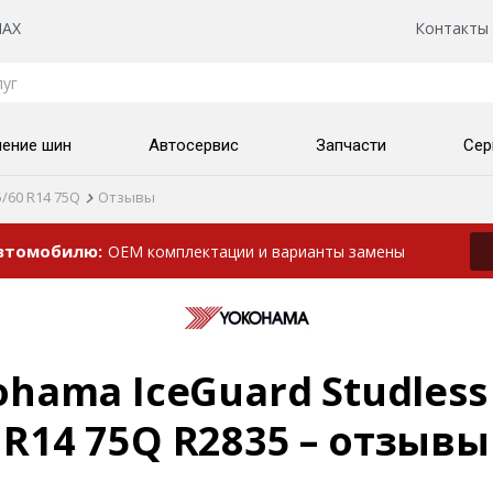
AX
Контакты
нение шин
Автосервис
Запчасти
Сер
5/60 R14 75Q
Отзывы
автомобилю
OEM комплектации и варианты замены
ama IceGuard Studless 
R14 75Q R2835 – отзывы