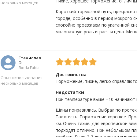
Тихие, хорошее торможение, отличны
несколько месяцев
Короткий тормозной путь, прекрасно 
городе, особенно в период мокрого сн
Да
0
Нет
0
спокойно проезжаем по укатанной сн
маловажную роль играет и цена. Меня
Станислав
О.
Skoda Fabia
Достоинства
Опыт использования
Торможение, тихие, легко справляютс
несколько месяцев
Недостатки
При температуре выше +10 начинают
Да
7
Нет
0
Шины понравились. Выбрал по протек
Так и есть. Торможение хорошее. Про
км. Очень тихие. Для европейской зим
подходят отлично. При небольшом пл
свойств. Было 2-3 дня, когда темпера