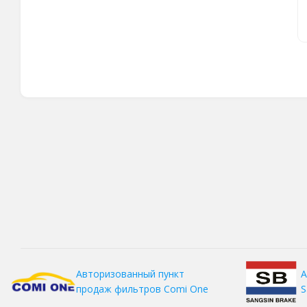
А
Авторизованный пункт
S
продаж фильтров
Comi One