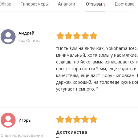
Обзор
Типоразмеры
Аналоги
Отзывы
Доставка
3
Андрей
Киа Оптима
"Пять зим на липучках, Yokohama IceG
минимальный, хотя зимы у нас мягкие
ездишь, но йокогамма изнашивается н
Да
1
Нет
0
протектора почти 5 мм, еще ездить и 
качествам, еще даст фору шиповкам. 
держак хороший, на гололеде хуже ко
уступает немного. "
Игорь
Достоинства
Опыт использования