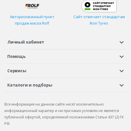
Авторизованный пункт
Сайт отвечает стандартам
продаж масла Rolf
Ikon Tyres
Личный кабинет
Регистрация или вход
Просмотренные
Избранное
Помощь
Шины в кредит
Доставка
Оплата
Гарантия
Сервисы
Вопросы и ответы
Вакансии
Автосервисы
Бонусная программа
Каталоги и подборы
Корпоративным клиентам
Рекламации по товару
Подбор шин
Подбор дисков
Подбор услуг
Рекламации по услугам
Вся информация на данном сайте несёт исключительно
Подбор запчастей
Каталог шин
Каталог дисков
информационный характер и ни при каких условиях не является
публичной офертой, определяемой положениями Статьи 437 (2) ГК
Каталог запчастей
РФ.