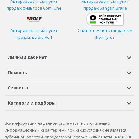
Авторизованный пункт
Авторизованный пункт
продаж фильтров
Comi One
продаж Sangsin Brake
Авторизованный пункт
Сайт отвечает стандартам
продаж масла Rolf
Ikon Tyres
Личный кабинет
Регистрация или вход
Просмотренные
Избранное
Помощь
Шины в кредит
Доставка
Оплата
Гарантия
Сервисы
Вопросы и ответы
Вакансии
Автосервисы
Бонусная программа
Каталоги и подборы
Корпоративным клиентам
Рекламации по товару
Подбор шин
Подбор дисков
Подбор услуг
Рекламации по услугам
Вся информация на данном сайте несёт исключительно
Подбор запчастей
Каталог шин
Каталог дисков
информационный характер и ни при каких условиях не является
публичной офертой, определяемой положениями Статьи 437 (2) ГК
Каталог запчастей