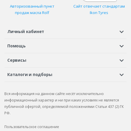
Авторизованный пункт
Сайт отвечает стандартам
продаж масла Rolf
Ikon Tyres
Личный кабинет
Регистрация или вход
Просмотренные
Избранное
Помощь
Шины в кредит
Доставка
Оплата
Гарантия
Сервисы
Вопросы и ответы
Вакансии
Автосервисы
Бонусная программа
Каталоги и подборы
Корпоративным клиентам
Рекламации по товару
Подбор шин
Подбор дисков
Подбор услуг
Рекламации по услугам
Вся информация на данном сайте несёт исключительно
Подбор запчастей
Каталог шин
Каталог дисков
информационный характер и ни при каких условиях не является
публичной офертой, определяемой положениями Статьи 437 (2) ГК
Каталог запчастей
РФ.
Пользовательское соглашение