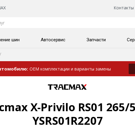
AX
Контакты
нение шин
Автосервис
Запчасти
Сер
Y
автомобилю
OEM комплектации и варианты замены
max X-Privilo RS01 265/5
YSRS01R2207