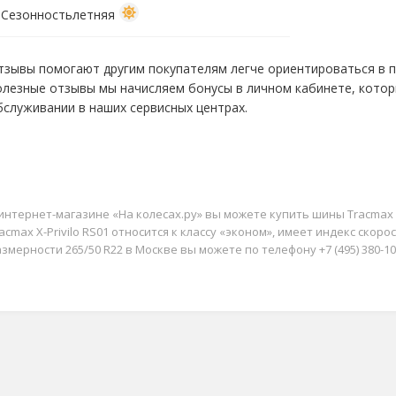
Сезонность
летняя
тзывы помогают другим покупателям легче ориентироваться в пр
олезные отзывы мы начисляем бонусы в личном кабинете, кото
бслуживании в наших сервисных центрах.
интернет-магазине «На колесах.ру» вы можете купить шины Tracmax X-
acmax X-Privilo RS01 относится к классу «эконом», имеет индекс скорос
змерности 265/50 R22 в Москве вы можете по телефону +7 (495) 380-10