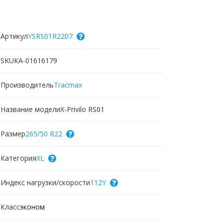
Артикул
YSRS01R2207
SKU
КА-01616179
Производитель
Tracmax
Название модели
X-Privilo RS01
Размер
265/50 R22
Категория
XL
Индекс нагрузки/скорости
112Y
Класс
эконом