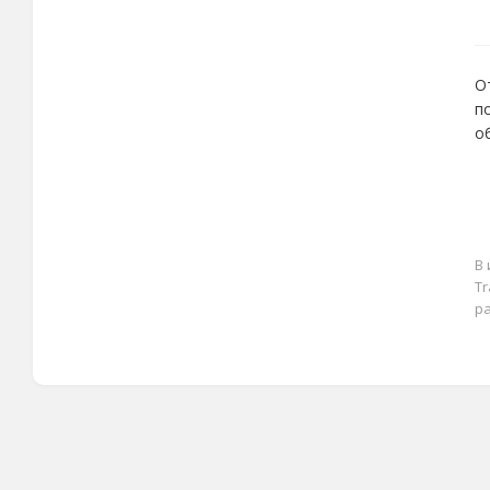
О
п
о
В 
Tr
ра