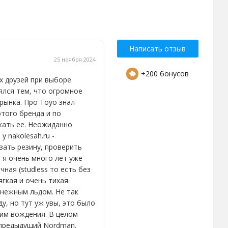
Написать отзыв
25 ноября 2024
+200 бонусов
х друзей при выборе
ялся тем, что огромное
рынка. Про Toyo знал
этого бренда и по
кать ее. Неожиданно
у nakolesah.ru -
зать резину, проверить
 я очень много лет уже
чная (studless то есть без
ягкая и очень тихая.
снежным льдом. Не так
у, но тут уж увы, это было
жим вождения. В целом
 предыдущий Nordman.