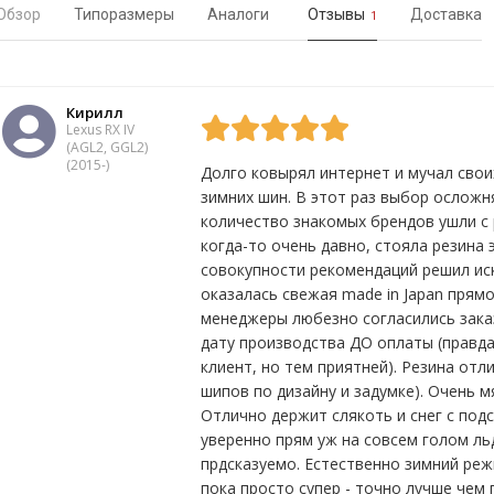
Обзор
Типоразмеры
Аналоги
Отзывы
Доставка
1
Кирилл
Lexus RX IV
(AGL2, GGL2)
(2015-)
Долго ковырял интернет и мучал свои
зимних шин. В этот раз выбор осложн
количество знакомых брендов ушли с 
Да
0
Нет
0
когда-то очень давно, стояла резина 
совокупности рекомендаций решил ис
оказалась свежая made in Japan прямо 
менеджеры любезно согласились зака
дату производства ДО оплаты (правда
клиент, но тем приятней). Резина отли
шипов по дизайну и задумке). Очень м
Отлично держит слякоть и снег с под
уверенно прям уж на совсем голом льд
прдсказуемо. Естественно зимний ре
пока просто супер - точно лучше чем