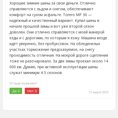
Хорошие зимние шины за свои деньги. Отлично
справляются с льдом и снегом, обеспечивают
комфорт на сухом асфальте. Torero MP 30 —
надёжный и качественный вариант. Купил шины в
начале прошлой зимы и вот уже второй сезон
доволен. Они отлично справляются с моей манерой
езды и с дорогами, по которым я езжу. Машина везде
идёт уверенно, без пробуксовок. На обледенелых
участках торможение предсказуемое, на снегу
проходимость отличная. На мокрой дороге сцепление
тоже не разочаровало. За две зимы проехал около 14
000 км. Думаю, при активной эксплуатации шины
служат минимум 4-5 сезонов
Отзыв полезен?
Да
0
Нет
0
31 марта 2025