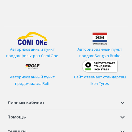
Авторизованный пункт
Авторизованный пункт
продаж фильтров
Comi One
продаж Sangsin Brake
Авторизованный пункт
Сайт отвечает стандартам
продаж масла Rolf
Ikon Tyres
Личный кабинет
Регистрация или вход
Просмотренные
Избранное
Помощь
Шины в кредит
Доставка
Оплата
Гарантия
Сервисы