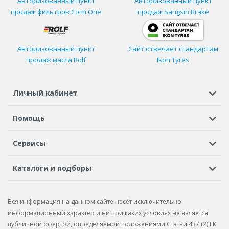
Авторизованный пункт
Авторизованный пункт
продаж фильтров
Comi One
продаж Sangsin Brake
Авторизованный пункт
Сайт отвечает стандартам
продаж масла Rolf
Ikon Tyres
Личный кабинет
Регистрация или вход
Просмотренные
Избранное
Помощь
Шины в кредит
Доставка
Оплата
Гарантия
Сервисы
Вопросы и ответы
Вакансии
Автосервисы
Бонусная программа
Каталоги и подборы
Корпоративным клиентам
Рекламации по товару
Подбор шин
Подбор дисков
Подбор услуг
Рекламации по услугам
Вся информация на данном сайте несёт исключительно
Подбор запчастей
Каталог шин
Каталог дисков
информационный характер и ни при каких условиях не является
публичной офертой, определяемой положениями Статьи 437 (2) ГК
Каталог запчастей