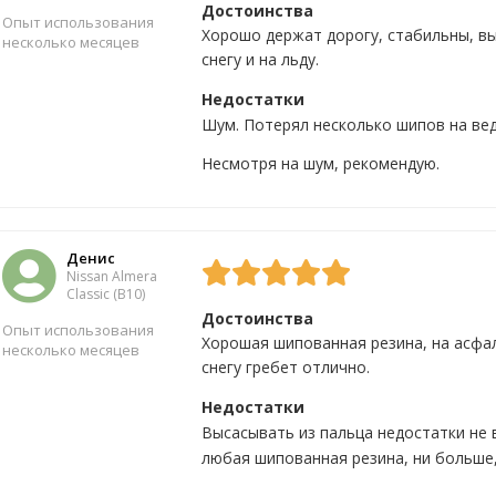
Достоинства
Опыт использования
Хорошо держат дорогу, стабильны, в
несколько месяцев
снегу и на льду.
Недостатки
Да
6
Нет
0
Шум. Потерял несколько шипов на вед
Несмотря на шум, рекомендую.
Денис
Nissan Almera
Classic (B10)
Достоинства
Опыт использования
Хорошая шипованная резина, на асфа
несколько месяцев
снегу гребет отлично.
Недостатки
Да
11
Нет
0
Высасывать из пальца недостатки не 
любая шипованная резина, ни больше,