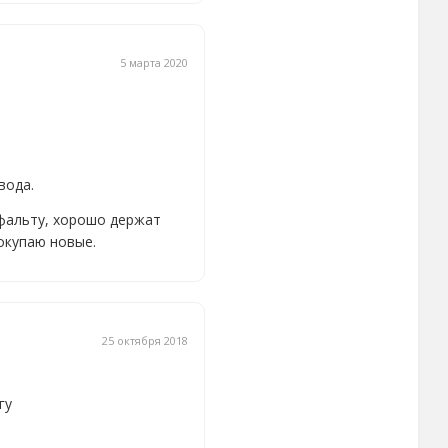
5 марта 2020
вода.
сфальту, хорошо держат
окупаю новые.
25 октября 2018
гу