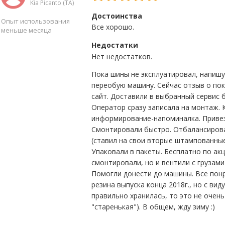
Kia Picanto (TA)
Достоинства
Опыт использования
Все хорошо.
меньше месяца
Недостатки
Нет недостатков.
Да
2
Нет
6
Пока шины не эксплуатировал, напишу
переобую машину. Сейчас отзыв о поку
сайт. Доставили в выбранный сервис б
Оператор сразу записала на монтаж. К
информирование-напоминалка. Привез
Смонтировали быстро. Отбалансиров
(ставил на свои вторые штампованные
Упаковали в пакеты. Бесплатно по ак
смонтировали, но и вентили с грузами
Помогли донести до машины. Все понр
резина выпуска конца 2018г., но с виду
правильно хранилась, то это не очен
"старенькая"). В общем, жду зиму :)