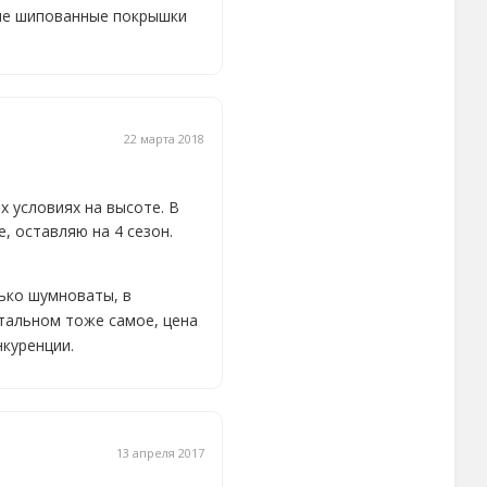
ые шипованные покрышки
22 марта 2018
 условиях на высоте. В
е, оставляю на 4 сезон.
ько шумноваты, в
остальном тоже самое, цена
нкуренции.
13 апреля 2017