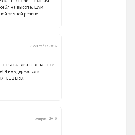
езжать в поле с полным
 себя на высоте. Шум
ной зимней резине.
12 сентября 2016
г откатал два сезона - все
е! Я не удержался и
х ICE ZERO.
4 февраля 2016