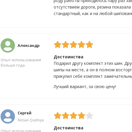
роду работы приходилось пару раз за
отсутствием дороги, резина показала
стандартный, как и на любой шипован
Да
6
Нет
2
Александр
Достоинства
Опыт использования
Подарил другу комплект этих шин. Дру
больше года
шипы на месте, а он в полном восторг
прикупил себе комплект замечательны
Да
6
Нет
7
Лучший вариант, за свою цену!
Сергей
Nissan Qashqai
Достоинства
Опыт использования