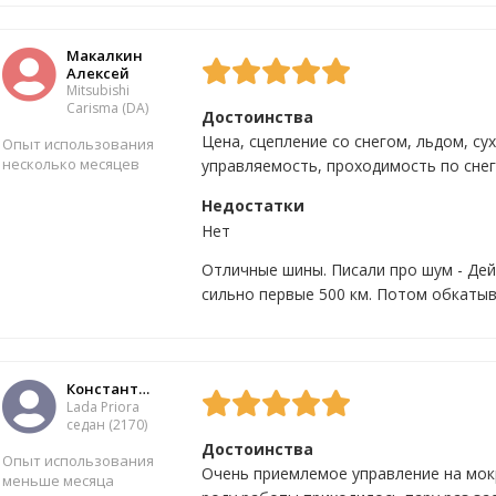
Макалкин
Алексей
Mitsubishi
Carisma (DA)
Достоинства
Цена, сцепление со снегом, льдом, с
Опыт использования
несколько месяцев
управляемость, проходимость по снег
Недостатки
Нет
Да
7
Нет
0
Отличные шины. Писали про шум - Де
сильно первые 500 км. Потом обкатыв
Константин
Lada Priora
седан (2170)
Достоинства
Опыт использования
Очень приемлемое управление на мок
меньше месяца