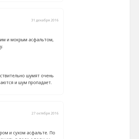
31 декабря 2016
ухим и мокрым асфальтом,
у.
йствительно шумят очень
аются и шум пропадает.
27 октября 2016
ром и сухом асфальте. По