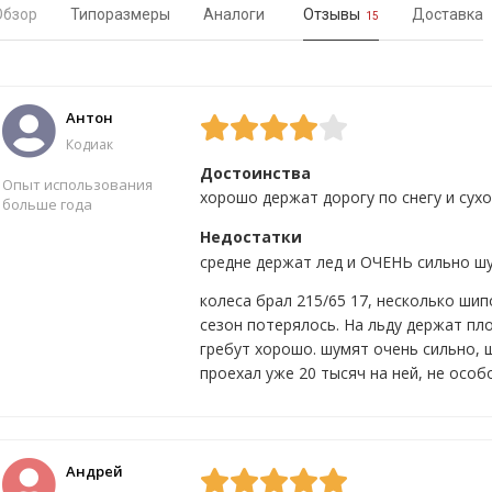
Обзор
Типоразмеры
Аналоги
Отзывы
Доставка
15
Антон
Кодиак
Достоинства
Опыт использования
хорошо держат дорогу по снегу и сух
больше года
Недостатки
средне держат лед и ОЧЕНЬ сильно ш
Да
10
Нет
4
колеса брал 215/65 17, несколько шип
сезон потерялось. На льду держат пл
гребут хорошо. шумят очень сильно, 
проехал уже 20 тысяч на ней, не особ
Андрей