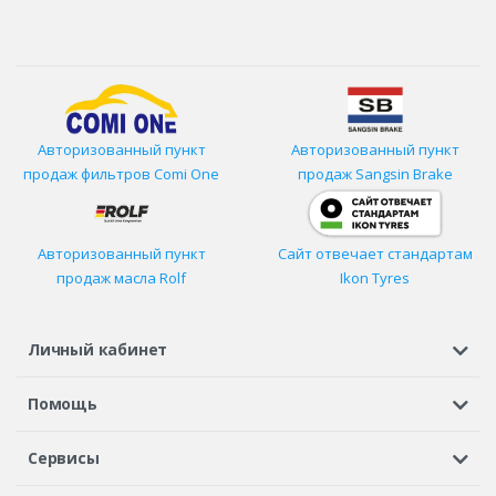
Авторизованный пункт
Авторизованный пункт
продаж фильтров
Comi One
продаж Sangsin Brake
Авторизованный пункт
Сайт отвечает стандартам
продаж масла Rolf
Ikon Tyres
Личный кабинет
Регистрация или вход
Просмотренные
Избранное
Помощь
Шины в кредит
Доставка
Оплата
Гарантия
Сервисы
Вопросы и ответы
Вакансии