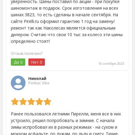
уверенность. Шины поставил по акции - при покупке
шиномонтаж в подарок. Срок изготовления на всех
шинах 3823, то есть сделаны в начале сентября. На
сайте Pirelli.ru оформил гарантию 1 год на замену/
ремонт так как Наколесах является официальным
дилером. Считаю что свои 10 тыс за колесо эти шины
определено стоят!
Отзыв полезен?
Да
0
Нет
0
10 октября 2023
Николай
Pontiac Vibe
Ранее пользовался летними Пирелли, меня все в них
устроило, решил попробовать и зимние. С начала
зимы испробовал их в разных режимах - на сухом и
мокром асфальте, по лужам, по льду и снегу. Тихие,