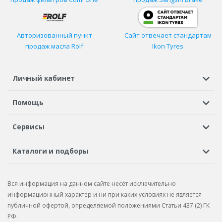
Авторизованный пункт
Сайт отвечает стандартам
продаж масла Rolf
Ikon Tyres
Личный кабинет
Регистрация или вход
Просмотренные
Избранное
Помощь
Шины в кредит
Доставка
Оплата
Гарантия
Сервисы
Вопросы и ответы
Вакансии
Автосервисы
Бонусная программа
Каталоги и подборы
Корпоративным клиентам
Рекламации по товару
Подбор шин
Подбор дисков
Подбор услуг
Рекламации по услугам
Вся информация на данном сайте несёт исключительно
Подбор запчастей
Каталог шин
Каталог дисков
информационный характер и ни при каких условиях не является
публичной офертой, определяемой положениями Статьи 437 (2) ГК
Каталог запчастей
РФ.