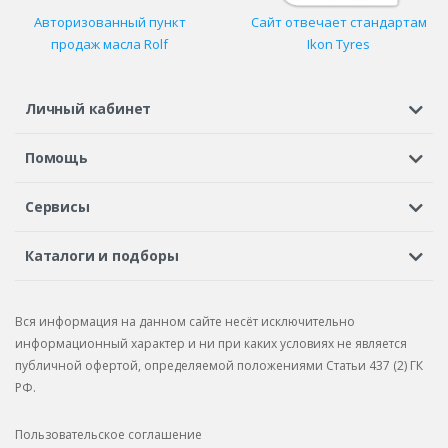
Авторизованный пункт
Сайт отвечает стандартам
продаж масла Rolf
Ikon Tyres
Личный кабинет
Регистрация или вход
Просмотренные
Избранное
Помощь
Шины в кредит
Доставка
Оплата
Гарантия
Сервисы
Вопросы и ответы
Вакансии
Автосервисы
Бонусная программа
Каталоги и подборы
Корпоративным клиентам
Рекламации по товару
Подбор шин
Подбор дисков
Подбор услуг
Рекламации по услугам
Вся информация на данном сайте несёт исключительно
Подбор запчастей
Каталог шин
Каталог дисков
информационный характер и ни при каких условиях не является
публичной офертой, определяемой положениями Статьи 437 (2) ГК
Каталог запчастей
РФ.
Пользовательское соглашение