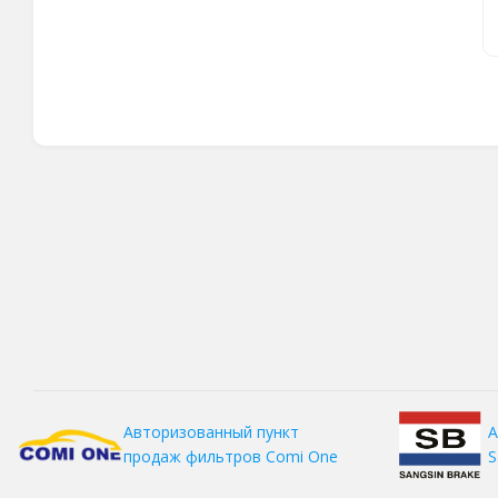
А
Авторизованный пункт
S
продаж фильтров
Comi One