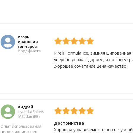
игорь
иванович
гончаров
форд фЬюжн
Pirelli Formula Ice, зимняя шипованна
уверено держат дорогу , и по снегу г
,хорошее сочетание цена-качество.
Да
2
Нет
0
Андрей
Hyundai Solaris
IV Sedan (RB)
Достоинства
Опыт использования
Хорошая управляемость по снегу и об
несколько месяцев