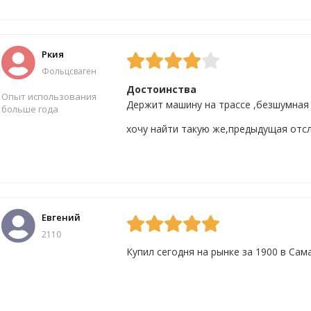
Да
5
Нет
10
Ркия
Фольцсваген
Достоинства
Опыт использования
Держит машину на трассе ,безшумная
больше года
хочу найти такую же,предыдущая отс
Да
7
Нет
10
Евгений
2110
Купил сегодня на рынке за 1900 в Сам
Да
7
Нет
42