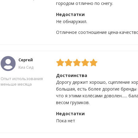
городом отлично по снегу.
Недостатки
Да
6
Нет
0
Не обнаружил.
Отличное соотношение цена-качество
Сергей
Киа Сид
Достоинства
Опыт использования
Дорогу держит хорошо, сцепление хо
меньше месяца
большая, есть более дорогие бренды 
что я этими колёсами доволен...... б
весом грузиков.
Да
3
Нет
6
Недостатки
Пока нет