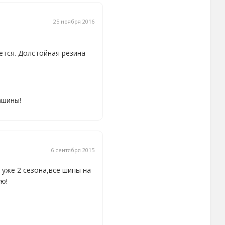
25 ноября 2016
яется. Долстойная резина
ашины!
6 сентября 2015
 уже 2 сезона,все шипы на
ю!