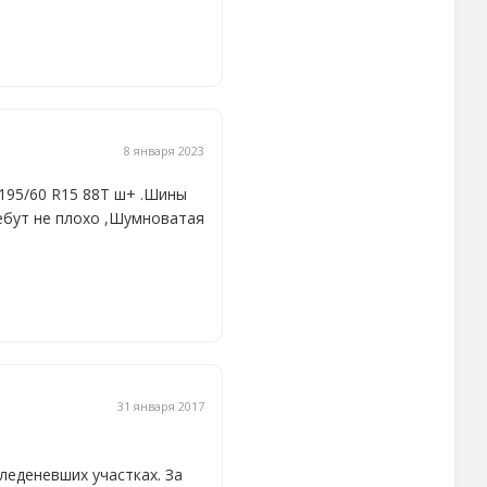
8 января 2023
я 195/60 R15 88T ш+ .Шины
ребут не плохо ,Шумноватая
31 января 2017
леденевших участках. За