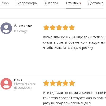
Обзор
Типоразмеры
Аналоги
Отзывы
Доставка
9
Александр
Kia Venga
Купил зимние шины Пирелли и теперь 
сказать с лета! Все четко и аккуратн
чтобы испытать в деле резину
Да
0
Нет
0
Илья
Chevrolet Cruze
(J300) (2009-)
Все сделали вовремя и качественно! Р
качество соответствуют! Давно польз
разу не подвели-рекомендую!
Да
0
Нет
0