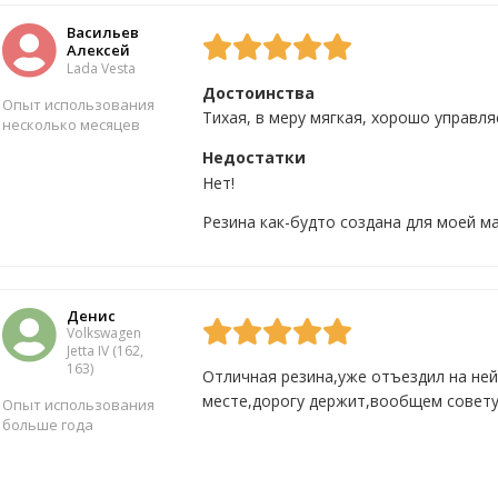
Васильев
Алексей
Lada Vesta
Достоинства
Опыт использования
Тихая, в меру мягкая, хорошо управл
несколько месяцев
Недостатки
Нет!
Да
5
Нет
4
Резина как-будто создана для моей м
Денис
Volkswagen
Jetta IV (162,
163)
Отличная резина,уже отъездил на ней
месте,дорогу держит,вообщем совету
Опыт использования
больше года