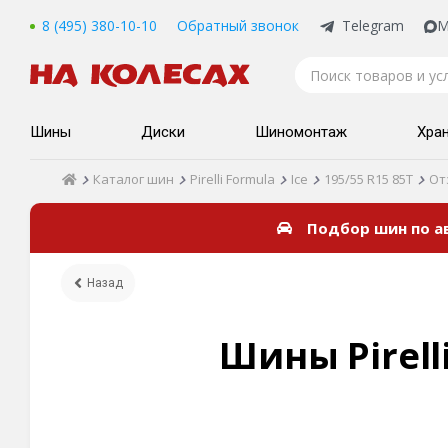
8 (495) 380-10-10
Обратный звонок
Telegram
M
Шины
Диски
Шиномонтаж
Хра
Каталог шин
Pirelli Formula
Ice
195/55 R15 85T
От
Подбор шин по 
Назад
Шины Pirelli