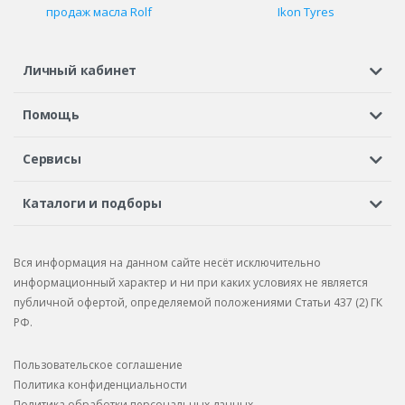
продаж масла Rolf
Ikon Tyres
Личный кабинет
Регистрация или вход
Просмотренные
Избранное
Помощь
Шины в кредит
Доставка
Оплата
Гарантия
Сервисы
Вопросы и ответы
Вакансии
Автосервисы
Бонусная программа
Каталоги и подборы
Корпоративным клиентам
Рекламации по товару
Подбор шин
Подбор дисков
Подбор услуг
Рекламации по услугам
Вся информация на данном сайте несёт исключительно
Подбор запчастей
Каталог шин
Каталог дисков
информационный характер и ни при каких условиях не является
публичной офертой, определяемой положениями Статьи 437 (2) ГК
Каталог запчастей
РФ.
Пользовательское соглашение
Политика конфиденциальности
Политика обработки персональных данных