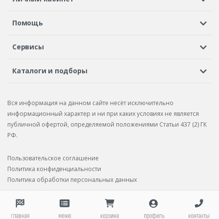
Регистрация или вход
Просмотренные
Избранное
Помощь
Шины в кредит
Доставка
Оплата
Гарантия
Сервисы
Вопросы и ответы
Вакансии
Автосервисы
Бонусная программа
Каталоги и подборы
Корпоративным клиентам
Рекламации по товару
Подбор шин
Подбор дисков
Подбор услуг
Рекламации по услугам
Вся информация на данном сайте несёт исключительно
Подбор запчастей
Каталог шин
Каталог дисков
информационный характер и ни при каких условиях не является
публичной офертой, определяемой положениями Статьи 437 (2) ГК
Каталог запчастей
РФ.
Пользовательское соглашение
Политика конфиденциальности
Политика обработки персональных данных