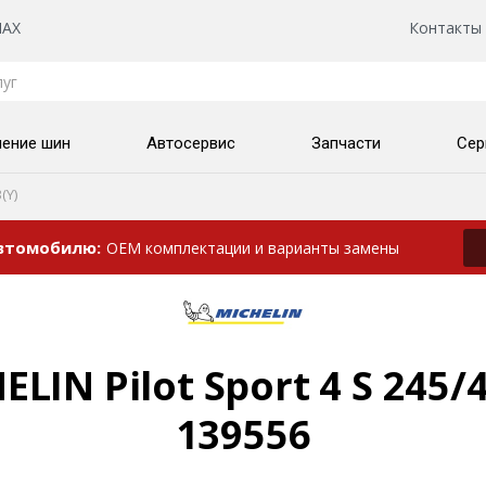
AX
Контакты
нение шин
Автосервис
Запчасти
Сер
(Y)
автомобилю
OEM комплектации и варианты замены
IN Pilot Sport 4 S 245/4
139556