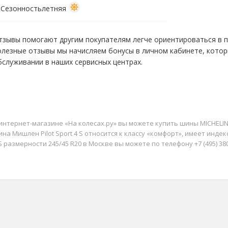
Сезонность
летняя
тзывы помогают другим покупателям легче ориентироваться в пр
олезные отзывы мы начисляем бонусы в личном кабинете, кото
бслуживании в наших сервисных центрах.
интернет-магазине «На колесах.ру» вы можете купить шины MICHELIN Pi
на Мишлен Pilot Sport 4 S относится к классу «комфорт», имеет индекс 
S размерности 245/45 R20 в Москве вы можете по телефону +7 (495) 380