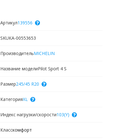
Артикул
139556
SKU
КА-00553653
Производитель
MICHELIN
Название модели
Pilot Sport 4 S
Размер
245/45 R20
Категория
XL
Индекс нагрузки/скорости
103(Y)
Класс
комфорт