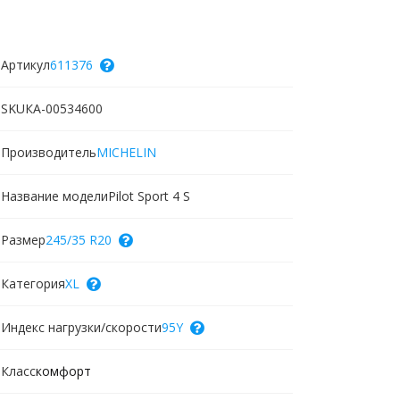
Артикул
611376
SKU
КА-00534600
Производитель
MICHELIN
Название модели
Pilot Sport 4 S
Размер
245/35 R20
Категория
XL
Индекс нагрузки/скорости
95Y
Класс
комфорт