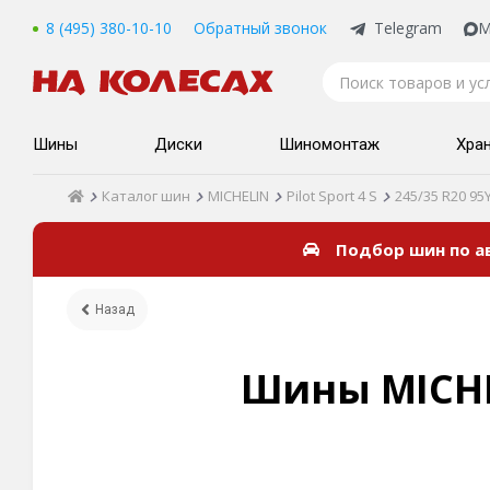
8 (495) 380-10-10
Обратный звонок
Telegram
M
Шины
Диски
Шиномонтаж
Хра
Каталог шин
MICHELIN
Pilot Sport 4 S
245/35 R20 95
Подбор шин по 
Назад
Шины MICHEL