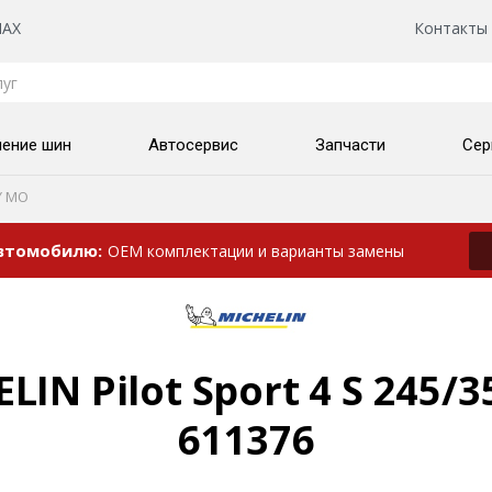
AX
Контакты
нение шин
Автосервис
Запчасти
Сер
Y MO
автомобилю
OEM комплектации и варианты замены
IN Pilot Sport 4 S 245/3
611376