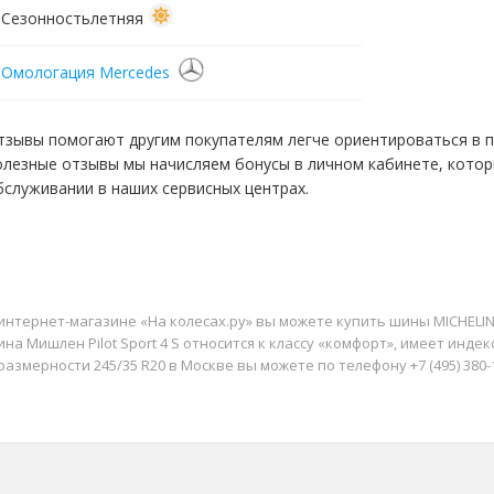
Сезонность
летняя
Омологация Mercedes
тзывы помогают другим покупателям легче ориентироваться в пр
олезные отзывы мы начисляем бонусы в личном кабинете, кото
бслуживании в наших сервисных центрах.
интернет-магазине «На колесах.ру» вы можете купить шины MICHELIN Pi
на Мишлен Pilot Sport 4 S относится к классу «комфорт», имеет индекс 
размерности 245/35 R20 в Москве вы можете по телефону +7 (495) 380-1