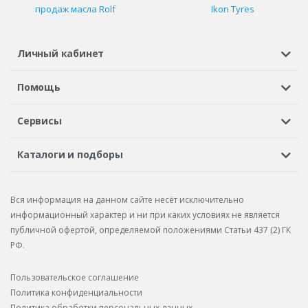
продаж масла Rolf
Ikon Tyres
Личный кабинет
Регистрация или вход
Просмотренные
Избранное
Помощь
Шины в кредит
Доставка
Оплата
Гарантия
Сервисы
Вопросы и ответы
Вакансии
Автосервисы
Бонусная программа
Каталоги и подборы
Корпоративным клиентам
Рекламации по товару
Подбор шин
Подбор дисков
Подбор услуг
Рекламации по услугам
Вся информация на данном сайте несёт исключительно
Подбор запчастей
Каталог шин
Каталог дисков
информационный характер и ни при каких условиях не является
публичной офертой, определяемой положениями Статьи 437 (2) ГК
Каталог запчастей
РФ.
Пользовательское соглашение
Политика конфиденциальности
Политика обработки персональных данных