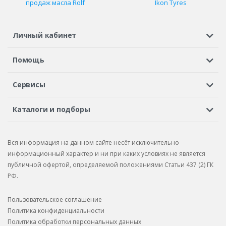
продаж масла Rolf
Ikon Tyres
Личный кабинет
Регистрация или вход
Просмотренные
Избранное
Помощь
Шины в кредит
Доставка
Оплата
Гарантия
Сервисы
Вопросы и ответы
Вакансии
Автосервисы
Бонусная программа
Каталоги и подборы
Корпоративным клиентам
Рекламации по товару
Подбор шин
Подбор дисков
Подбор услуг
Рекламации по услугам
Вся информация на данном сайте несёт исключительно
Подбор запчастей
Каталог шин
Каталог дисков
информационный характер и ни при каких условиях не является
публичной офертой, определяемой положениями Статьи 437 (2) ГК
Каталог запчастей
РФ.
Пользовательское соглашение
Политика конфиденциальности
Политика обработки персональных данных