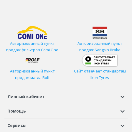
Авторизованный пункт
Авторизованный пункт
продаж фильтров
Comi One
продаж Sangsin Brake
Авторизованный пункт
Сайт отвечает стандартам
продаж масла Rolf
Ikon Tyres
Личный кабинет
Регистрация или вход
Просмотренные
Избранное
Помощь
Шины в кредит
Доставка
Оплата
Гарантия
Сервисы