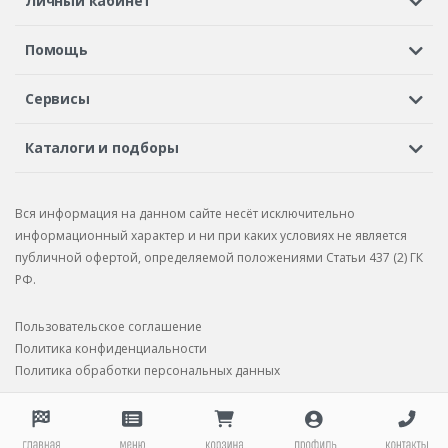
Личный кабинет
Регистрация или вход
Просмотренные
Избранное
Помощь
Шины в кредит
Доставка
Оплата
Гарантия
Сервисы
Вопросы и ответы
Вакансии
Автосервисы
Бонусная программа
Каталоги и подборы
Корпоративным клиентам
Рекламации по товару
Подбор шин
Подбор дисков
Подбор услуг
Рекламации по услугам
Вся информация на данном сайте несёт исключительно
Подбор запчастей
Каталог шин
Каталог дисков
информационный характер и ни при каких условиях не является
публичной офертой, определяемой положениями Статьи 437 (2) ГК
Каталог запчастей
РФ.
Пользовательское соглашение
Политика конфиденциальности
Политика обработки персональных данных