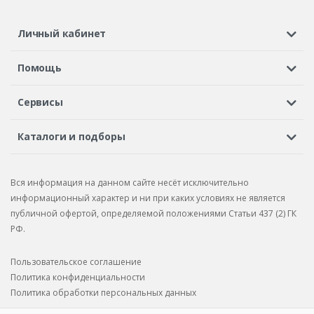
Личный кабинет
Регистрация или вход
Просмотренные
Избранное
Помощь
Шины в кредит
Доставка
Оплата
Гарантия
Сервисы
Вопросы и ответы
Вакансии
Автосервисы
Бонусная программа
Каталоги и подборы
Корпоративным клиентам
Рекламации по товару
Подбор шин
Подбор дисков
Подбор услуг
Рекламации по услугам
Вся информация на данном сайте несёт исключительно
Подбор запчастей
Каталог шин
Каталог дисков
информационный характер и ни при каких условиях не является
публичной офертой, определяемой положениями Статьи 437 (2) ГК
Каталог запчастей
РФ.
Пользовательское соглашение
Политика конфиденциальности
Политика обработки персональных данных