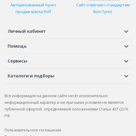
Авторизованный пункт
Сайт отвечает стандартам
продаж масла Rolf
Ikon Tyres
Личный кабинет
Регистрация или вход
Просмотренные
Избранное
Помощь
Шины в кредит
Доставка
Оплата
Гарантия
Сервисы
Вопросы и ответы
Вакансии
Автосервисы
Бонусная программа
Каталоги и подборы
Корпоративным клиентам
Рекламации по товару
Подбор шин
Подбор дисков
Подбор услуг
Рекламации по услугам
Вся информация на данном сайте несёт исключительно
Подбор запчастей
Каталог шин
Каталог дисков
информационный характер и ни при каких условиях не является
публичной офертой, определяемой положениями Статьи 437 (2) ГК
Каталог запчастей
РФ.
Пользовательское соглашение