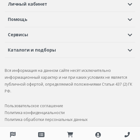
Личный кабинет
Регистрация или вход
Просмотренные
Избранное
Помощь
Шины в кредит
Доставка
Оплата
Гарантия
Сервисы
Вопросы и ответы
Вакансии
Автосервисы
Бонусная программа
Каталоги и подборы
Корпоративным клиентам
Рекламации по товару
Подбор шин
Подбор дисков
Подбор услуг
Рекламации по услугам
Вся информация на данном сайте несёт исключительно
Подбор запчастей
Каталог шин
Каталог дисков
информационный характер и ни при каких условиях не является
публичной офертой, определяемой положениями Статьи 437 (2) ГК
Каталог запчастей
РФ.
Пользовательское соглашение
Политика конфиденциальности
Политика обработки персональных данных