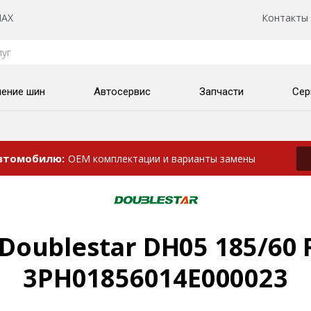
AX
Контакты
нение шин
Автосервис
Запчасти
Сер
автомобилю
OEM комплектации и варианты замены
oublestar DH05 185/60 
3PH01856014E000023