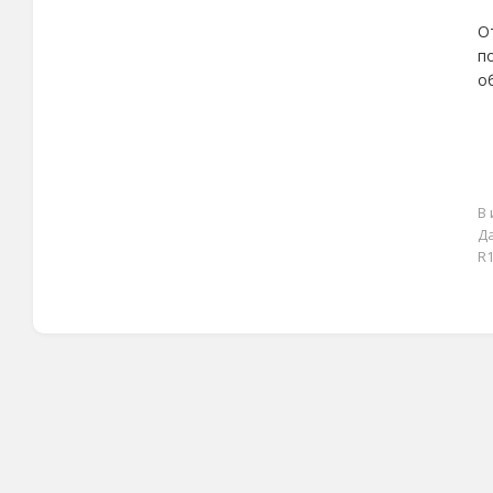
О
п
о
В 
Да
R1