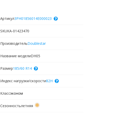
Артикул
3PH01856014E000023
SKU
КА-01423470
Производитель
Doublestar
Название модели
DH05
Размер
185/60 R14
Индекс нагрузки/скорости
82H
Класс
эконом
Сезонность
летняя