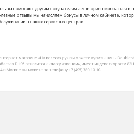
тзывы помогают другим покупателям легче ориентироваться в пр
олезные отзывы мы начисляем бонусы в личном кабинете, кото
бслуживании в наших сервисных центрах.
интернет-магазине «На колесах.ру» вы можете купить шины Doublesta
блстар DH05 относится к классу «эконом», имеет индекс скорости 82H
4 в Москве вы можете по телефону +7 (495) 380-10-10.