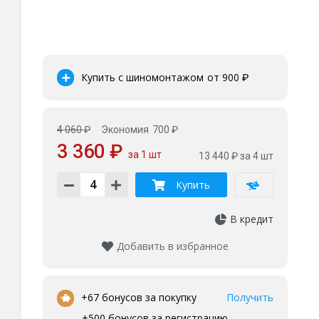
Купить с шиномонтажом
от 900
₽
4 060 ₽
Экономия
700 ₽
3 360 ₽
за 1 шт
13 440 ₽
за 4 шт
Купить
В кредит
Добавить в избранное
•
+67 бонусов за покупку
Получить
+500 бонусов за регистрацию