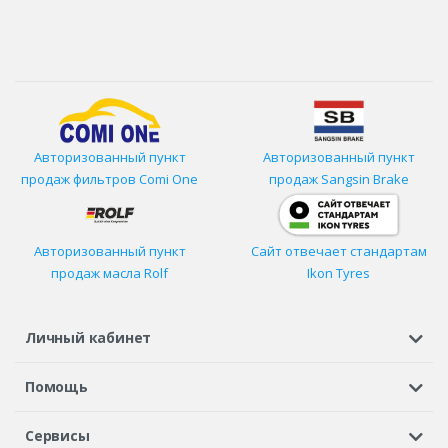
Авторизованный пункт
Авторизованный пункт
продаж фильтров
Comi One
продаж Sangsin Brake
Авторизованный пункт
Сайт отвечает стандартам
продаж масла Rolf
Ikon Tyres
Личный кабинет
Регистрация или вход
Просмотренные
Избранное
Помощь
Шины в кредит
Доставка
Оплата
Гарантия
Сервисы