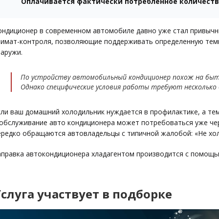
Оплачивается фактически потребленное количеств
ондиционер в современном автомобиле давно уже стал привычн
лимат-контроля, позволяющие поддерживать определенную темп
наружи.
По устройству автомобильный кондиционер похож на быто
Однако специфические условия работы требуют несколько 
сли ваш домашний холодильник нуждается в профилактике, а тем 
 обслуживание авто кондиционера может потребоваться уже чер
ередко обращаются автовладельцы с типичной жалобой: «Не хол
аправка автокондиционера хладагентом производится с помощь
ассчитанного на работу с кондиционерами автомобилей разных 
ладагент требуется заправлять в систему в строго дозированно
огут выйти из строя из-за дефицита масла, которое присутствуе
слуга участвует в подборке
едостаточно эффективным.
ри избытке хладагента компрессор работает с повышенным нап