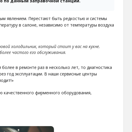
о по данным заправочной станции.
ым явлением. Перестают быть редкостью и системы
ературу в салоне, независимо от температуры воздуха
вой холодильник, который стоит у вас на кухне.
более частого его обслуживания.
более в ремонте раз в несколько лет, то диагностика
ез год эксплуатации. В наши сервисные центры
одит!»
ю качественного фирменного оборудования,
марок и моделей. Это очень важно, потому что
м количестве. При его недостатке детали компрессора
т в хладагенте. К тому же и охлаждение при этом будет
ряжением, что может повлечь его аварийное