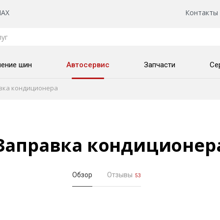
AX
Контакты
нение шин
Автосервис
Запчасти
Се
вка кондиционера
Заправка кондиционер
Обзор
Отзывы
53