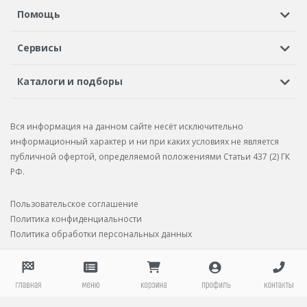
Регистрация или вход
Просмотренные
Избранное
Помощь
Шины в кредит
Доставка
Оплата
Гарантия
Сервисы
Вопросы и ответы
Вакансии
Автосервисы
Бонусная программа
Каталоги и подборы
Корпоративным клиентам
Рекламации по товару
Подбор шин
Подбор дисков
Подбор услуг
Рекламации по услугам
Вся информация на данном сайте несёт исключительно
Подбор запчастей
Каталог шин
Каталог дисков
информационный характер и ни при каких условиях не является
публичной офертой, определяемой положениями Статьи 437 (2) ГК
Каталог запчастей
РФ.
Пользовательское соглашение
Политика конфиденциальности
Политика обработки персональных данных