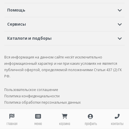
Регистрация или вход
Просмотренные
Избранное
Помощь
Шины в кредит
Доставка
Оплата
Гарантия
Сервисы
Вопросы и ответы
Вакансии
Автосервисы
Бонусная программа
Каталоги и подборы
Корпоративным клиентам
Рекламации по товару
Подбор шин
Подбор дисков
Подбор услуг
Рекламации по услугам
Вся информация на данном сайте несёт исключительно
Подбор запчастей
Каталог шин
Каталог дисков
информационный характер и ни при каких условиях не является
публичной офертой, определяемой положениями Статьи 437 (2) ГК
Каталог запчастей
РФ.
Пользовательское соглашение
Политика конфиденциальности
Политика обработки персональных данных