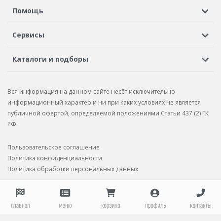
Регистрация или вход
Просмотренные
Избранное
Помощь
Шины в кредит
Доставка
Оплата
Гарантия
Сервисы
Вопросы и ответы
Вакансии
Автосервисы
Бонусная программа
Каталоги и подборы
Корпоративным клиентам
Рекламации по товару
Подбор шин
Подбор дисков
Подбор услуг
Рекламации по услугам
Вся информация на данном сайте несёт исключительно
Подбор запчастей
Каталог шин
Каталог дисков
информационный характер и ни при каких условиях не является
публичной офертой, определяемой положениями Статьи 437 (2) ГК
Каталог запчастей
РФ.
Пользовательское соглашение
Политика конфиденциальности
Политика обработки персональных данных